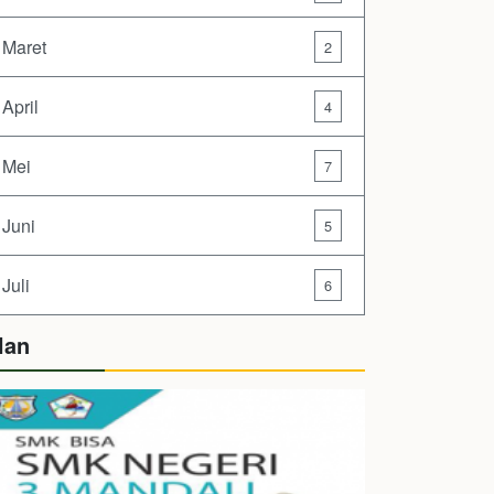
Maret
2
April
4
Mei
7
Juni
5
Juli
6
lan