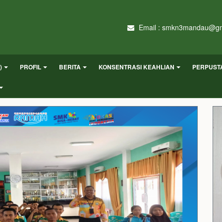
Email : smkn3mandau@gm
)
PROFIL
BERITA
KONSENTRASI KEAHLIAN
PERPUST