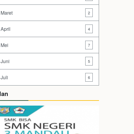
Maret
2
April
4
Mei
7
Juni
5
Juli
6
lan